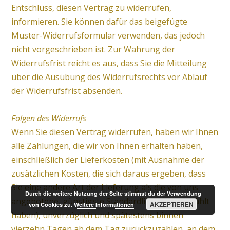
Entschluss, diesen Vertrag zu widerrufen,
informieren. Sie können dafür das beigefügte
Muster-Widerrufsformular verwenden, das jedoch
nicht vorgeschrieben ist. Zur Wahrung der
Widerrufsfrist reicht es aus, dass Sie die Mitteilung
über die Ausübung des Widerrufsrechts vor Ablauf
der Widerrufsfrist absenden.
Folgen des Widerrufs
Wenn Sie diesen Vertrag widerrufen, haben wir Ihnen
alle Zahlungen, die wir von Ihnen erhalten haben,
einschließlich der Lieferkosten (mit Ausnahme der
zusätzlichen Kosten, die sich daraus ergeben, dass
Sie eine andere Art der Lieferung als die von uns
Durch die weitere Nutzung der Seite stimmst du der Verwendung
angebotene, günstigste Standardlieferung gewählt
AKZEPTIEREN
von Cookies zu.
Weitere Informationen
haben), unverzüglich und spätestens binnen
vierzehn Tagen ab dem Tag zurückzuzahlen, an dem